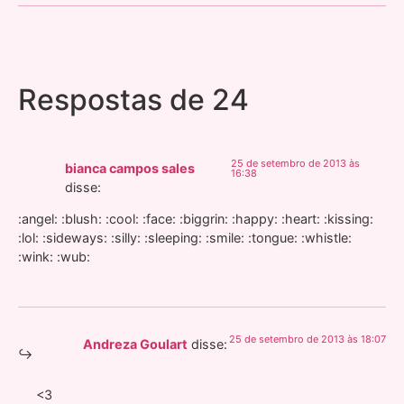
Respostas de 24
25 de setembro de 2013 às
bianca campos sales
16:38
disse:
:angel: :blush: :cool: :face: :biggrin: :happy: :heart: :kissing:
:lol: :sideways: :silly: :sleeping: :smile: :tongue: :whistle:
:wink: :wub:
25 de setembro de 2013 às 18:07
Andreza Goulart
disse:
<3