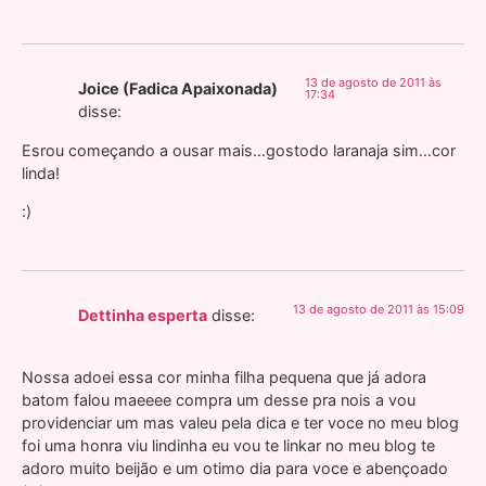
13 de agosto de 2011 às
Joice (Fadica Apaixonada)
17:34
disse:
Esrou começando a ousar mais…gostodo laranaja sim…cor
linda!
:)
13 de agosto de 2011 às 15:09
Dettinha esperta
disse:
Nossa adoei essa cor minha filha pequena que já adora
batom falou maeeee compra um desse pra nois a vou
providenciar um mas valeu pela dica e ter voce no meu blog
foi uma honra viu lindinha eu vou te linkar no meu blog te
adoro muito beijão e um otimo dia para voce e abençoado