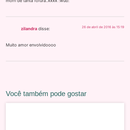
morri de tanta fofura..kkkk :wub:
26 de abril de 2016 às 15:19
zilandra
disse:
Muito amor envolvidoooo
Você também pode gostar