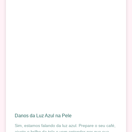
Danos da Luz Azul na Pele
Sim, estamos falando da luz azul. Prepare o seu café,
ajuste o brilho da tela e vem entender por que sua