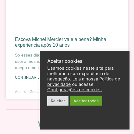
Escova Michel Mercier vale a pena? Minha
experiência após 10 anos
Só esses dias me dei conta que, durante dez anos, eu
Aceitar cookies
usei a mesma marca de escova de cabelo. Não por
apego emocional. Mas porque
Usamos cookies neste site para
melhorar a sua experiência de
CONTINUAR LENDO »
navegação. Leia a nossa
Política de
privacidade
ou acesse
Configurações de cookies
Andreza Goulart
17 de dezembro de 2025
Rejeitar
Aceitar todos
Web Stories