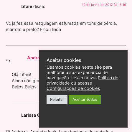
19 de junho de 2012 às 15:16
tifani
disse:
Vc ja fez essa maquiagem esfumada em tons de pérola,
marrom e preto? Ficou linda
19 de junho de 2012 às 18:34
Andreza Goulart
disse:
Aceitar cookies
Usamos cookies neste site para
melhorar a sua experiência de
Olá Tifani!
navegação. Leia a nossa
Política de
Ainda não gravei mas pode deixar que já está no jeito.
privacidade
ou acesse
Beijos Beijos
Configurações de cookies
Rejeitar
Aceitar todos
19 de junho de 2012 às 14:16
Larissa Gomes
disse:
Oi Andreza. Adorei o look, ficou bastante despojado e