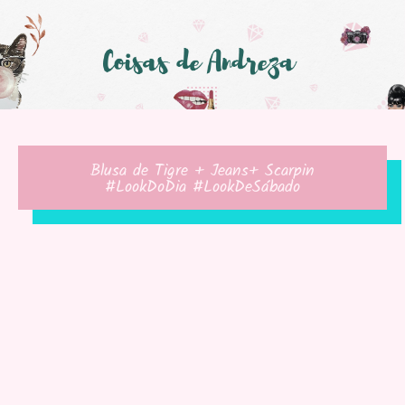
Blusa de Tigre + Jeans+ Scarpin
#LookDoDia #LookDeSábado