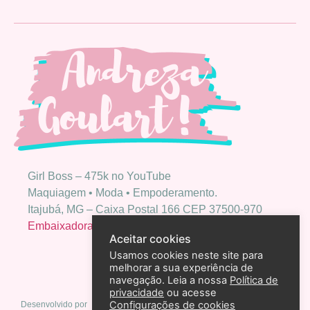
Girl Boss – 475k no YouTube
Maquiagem • Moda • Empoderamento.
Itajubá, MG – Caixa Postal 166 CEP 37500-970
Embaixadora Bio Extratus
Aceitar cookies
Usamos cookies neste site para
melhorar a sua experiência de
navegação. Leia a nossa
Política de
privacidade
ou acesse
Configurações de cookies
Desenvolvido por