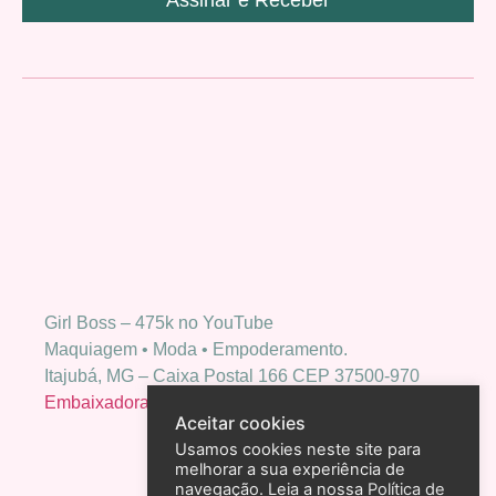
Assinar e Receber
Girl Boss – 475k no YouTube
Maquiagem • Moda • Empoderamento.
Itajubá, MG – Caixa Postal 166 CEP 37500-970
Embaixadora Bio Extratus
Aceitar cookies
Usamos cookies neste site para
melhorar a sua experiência de
navegação. Leia a nossa
Política de