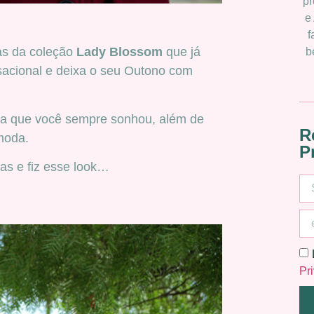
pr
e
f
as da coleção
Lady Blossom
que já
b
sacional e deixa o seu Outono com
a que você sempre sonhou, além de
R
moda.
P
as e fiz esse look…
Pr