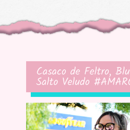
Casaco de Feltro, Bl
Salto Veludo #AMA