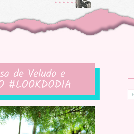
usa de Veludo e
RO #LOOKDODIA