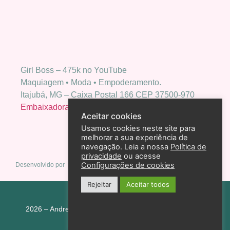
Girl Boss – 475k no YouTube
Maquiagem • Moda • Empoderamento.
Itajubá, MG – Caixa Postal 166 CEP 37500-970
Embaixadora Bio Extratus
Aceitar cookies
Usamos cookies neste site para
melhorar a sua experiência de
navegação. Leia a nossa
Política de
privacidade
ou acesse
Configurações de cookies
Desenvolvido por
Rejeitar
Aceitar todos
Política de privacidade
2026 – Andreza Goulart – Todos os direitos reservados