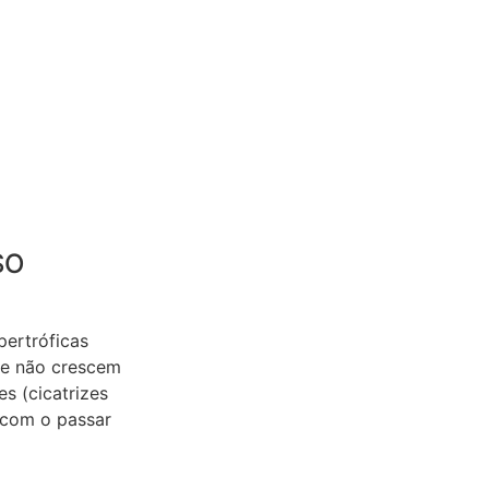
SO
pertróficas
 e não crescem
s (cicatrizes
 com o passar