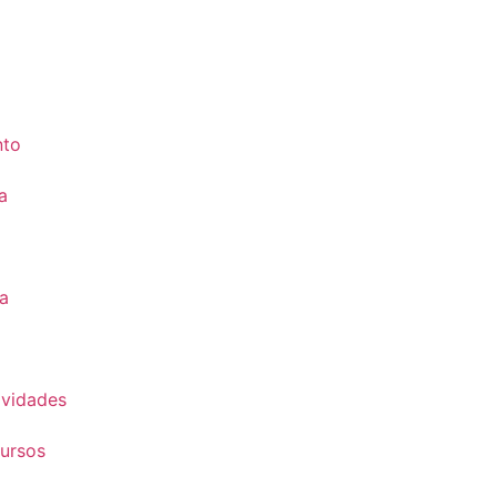
nto
a
a
vidades
ursos