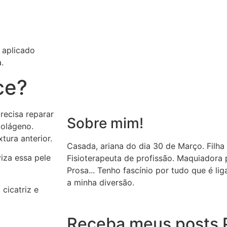
 aplicado
.
ce?
ecisa reparar
Sobre mim!
colágeno.
tura anterior.
Casada, ariana do dia 30 de Março. Filha
iza essa pele
Fisioterapeuta de profissão. Maquiador
Prosa... Tenho fascínio por tudo que é li
a minha diversão.
cicatriz e
Receba meus posts P