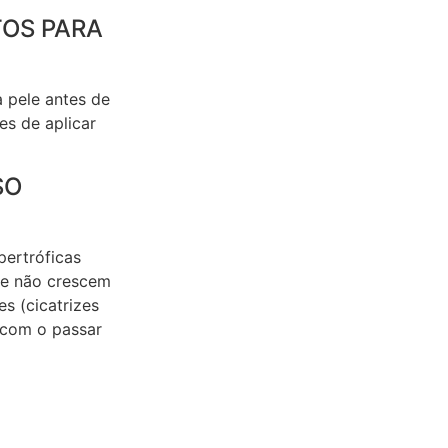
OS PARA
a pele antes de
es de aplicar
SO
pertróficas
 e não crescem
s (cicatrizes
 com o passar