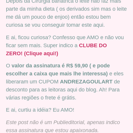
Depois da Cirurgia bariátrica o leite não faz mais
parte da minha dieta ( os derivados sim mas o leite
me dá um pouco de enjoo) então estou bem
curiosa se vou conseguir tomar este aqui.
E ai, ficou curiosa? Confesso que AMO e não vou
ficar sem mais. Super indico a
CLUBE DO
ZERO!
(Clique aqui!)
O
valor da assinatura é R$ 59,90 ( e pode
escolher a caixa que mais lhe interessa)
e eles
liberaram um CUPOM
ANDREZAGOULART
de
desconto para as leitoras aqui do blog. Ah! Para
várias regiões o frete é grátis.
E ai, curtiu a idéia? Eu AMO!
Este post não é um Publieditorial, apenas indico
essa assinatura que estou apaixonada.