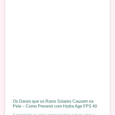
Os Danos que os Raios Solares Causam na
Pele – Como Prevenir com Hydra Age FPS 40
A exposição ao sol é essencial para o bem-estar e