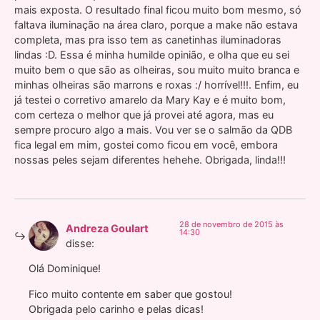
mais exposta. O resultado final ficou muito bom mesmo, só
faltava iluminação na área claro, porque a make não estava
completa, mas pra isso tem as canetinhas iluminadoras
lindas :D. Essa é minha humilde opinião, e olha que eu sei
muito bem o que são as olheiras, sou muito muito branca e
minhas olheiras são marrons e roxas :/ horrível!!!. Enfim, eu
já testei o corretivo amarelo da Mary Kay e é muito bom,
com certeza o melhor que já provei até agora, mas eu
sempre procuro algo a mais. Vou ver se o salmão da QDB
fica legal em mim, gostei como ficou em você, embora
nossas peles sejam diferentes hehehe. Obrigada, linda!!!
28 de novembro de 2015 às
Andreza Goulart
14:30
disse:
Olá Dominique!
Fico muito contente em saber que gostou!
Obrigada pelo carinho e pelas dicas!