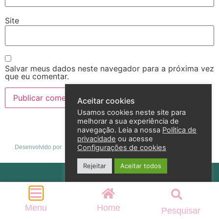
Site
Salvar meus dados neste navegador para a próxima vez
que eu comentar.
Aceitar cookies
Usamos cookies neste site para
melhorar a sua experiência de
navegação. Leia a nossa
Política de
privacidade
ou acesse
Configurações de cookies
Desenvolvido por
Rejeitar
Aceitar todos
Política de privacidade
2026 – Andreza Goulart – Todos os direitos reservados
Menu
Home
Pesquisar