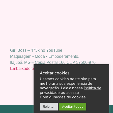
Girl Boss – 475k no YouTube
Maquiagem • Moda • Empoderamento.
Itajubá, MG – Caixa Postal 166 CEP 37500-970
Embaixadora Bio Extratus
Aceitar cookies
Usamos cookies neste site para
melhorar a sua experiência de
navegação. Leia a nossa
Política de
privacidade
ou acesse
Configurações de cookies
Rejeitar
Aceitar todos
Política de privacidade