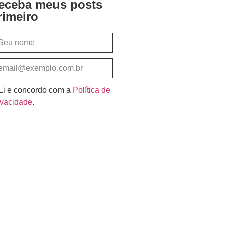
eceba meus posts
rimeiro
Li e concordo com a
Política de
ivacidade
.
Assinar e Receber