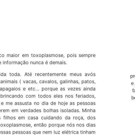
oco maior em toxoplasmose, pois sempre
e informação nunca é demais.
ida toda. Até recentemente meus avós
pr
nimais ( vacas, cavalos, galinhas, patos,
e
 papagaios e etc… porque as vezes ainda
f
 brincando com todos eles nos feriados,
b
s e me assusta no dia de hoje as pessoas
verem em verdades bolhas isoladas. Minha
s filhos em casa cuidando da roça, dos
 toxoplasmose, então porque nós nos dias
ssas pessoas que nem luz elétrica tinham