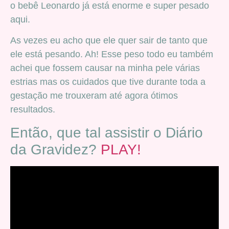
o bebê Leonardo já está enorme e super pesado
aqui.
As vezes eu acho que ele quer sair de tanto que
ele está pesando. Ah! Esse peso todo eu também
achei que fossem causar na minha pele várias
estrias mas os cuidados que tive durante toda a
gestação me trouxeram até agora ótimos
resultados.
Então, que tal assistir o Diário
da Gravidez?
PLAY!