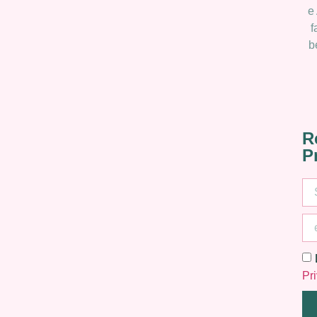
e
f
b
R
P
Pr