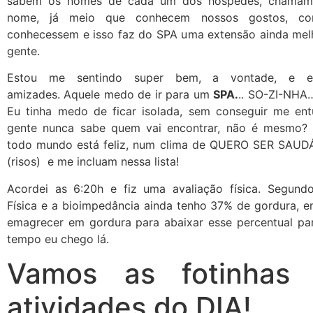
sabem os nomes de cada um dos hóspedes, chamam
nome, já meio que conhecem nossos gostos, c
conhecessem e isso faz do SPA uma extensão ainda mel
gente.
Estou me sentindo super bem, a vontade, e e
amizades. Aquele medo de ir para um
SPA.
.. SO-ZI-NHA…
Eu tinha medo de ficar isolada, sem conseguir me entu
gente nunca sabe quem vai encontrar, não é mesmo? 
todo mundo está feliz, num clima de QUERO SER SAU
(risos) e me incluam nessa lista!
Acordei as 6:20h e fiz uma avaliação física. Segun
Física e a bioimpedância ainda tenho 37% de gordura, e
emagrecer em gordura para abaixar esse percentual p
tempo eu chego lá.
Vamos as fotinhas
atividades do DIA!