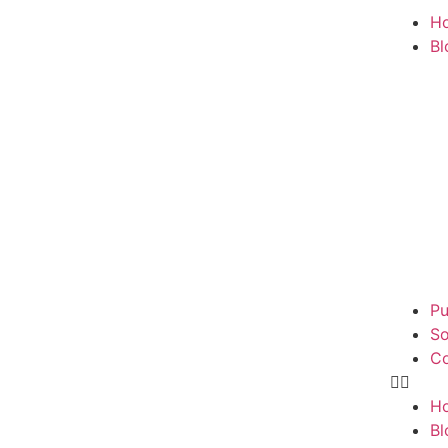
H
Bl
Pu
So
Co
H
Bl