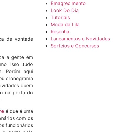
Emagrecimento
Look Do Dia
Tutoriais
Moda da Lila
Resenha
Lançamentos e Novidades
ça de vontade
Sorteios e Concursos
ca a gente em
amo isso tudo
m! Porém aqui
seu cronograma
tividades quem
do na porta do
.
re
é que é uma
ionários com os
s funcionários