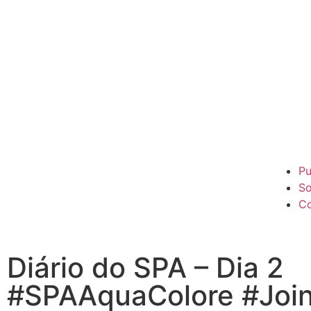
Pu
So
Co
Diário do SPA – Dia 2
#SPAAquaColore #Joinv