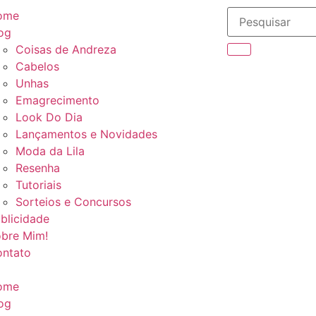
ome
og
Coisas de Andreza
Cabelos
Unhas
Emagrecimento
Look Do Dia
Lançamentos e Novidades
Moda da Lila
Resenha
Tutoriais
Sorteios e Concursos
blicidade
bre Mim!
ntato
ome
og