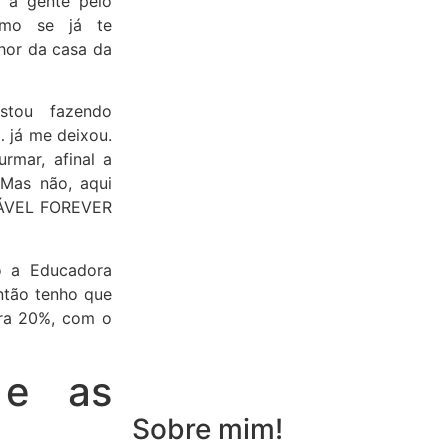
 a gente pelo
omo se já te
hor da casa da
stou fazendo
 já me deixou.
rmar, afinal a
Mas não, aqui
DÁVEL FOREVER
do a Educadora
ntão tenho que
ara 20%, com o
 e as
Sobre mim!