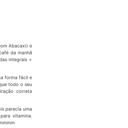
com Abacaxi) e
 café da manhã
as integrais +
a forma fácil e
que todo o seu
ração correta
ais parecia uma
para vitamina.
Hummmmm