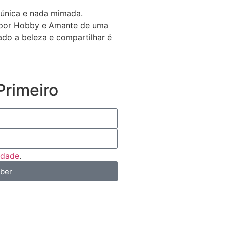
 única e nada mimada.
a por Hobby e Amante de uma
gado a beleza e compartilhar é
rimeiro
cidade
.
eber