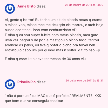
25 de janeiro de 2011 às 14:30
Anne Brito
disse:
Ai, gente q horror! Eu tenho um kit de pinceis rosas q eramd
a minha voh, minha mae me deu qdo ela morreu, e ateh hoje
nunca aconteceu isso com nenhumzinho xD
E olha q eu sou super fuleira com meus pinceis, meu gato
uma vez pegou o de poh e mastigou o bicho todo, tentou
arrancar os pelos, eu tive q botar o bicho pra ferver neh…
entortou o cabo um pouquinho mas n soltou o tufo nao =p
E olha q esse kit n deve ter menos de 30 anos viu!
20 de janeiro de 2011 às 15:31
Priscila Pio
disse:
” não é porque é da MAC que é perfeito.” REALMENTE! KKK
que bom que vc conseguiu encaixar