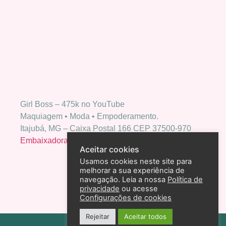
Girl Boss – 475k no YouTube
Maquiagem • Moda • Empoderamento.
Itajubá, MG – Caixa Postal 166 CEP 37500-970
Embaixadora Bio Extratus
Aceitar cookies
Usamos cookies neste site para
melhorar a sua experiência de
navegação. Leia a nossa
Política de
privacidade
ou acesse
Configurações de cookies
Rejeitar
Aceitar todos
Política de privacidade