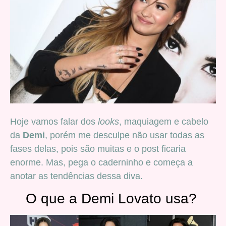
Hoje vamos falar dos
looks
, maquiagem e cabelo
da
Demi
, porém me desculpe não usar todas as
fases delas, pois são muitas e o post ficaria
enorme. Mas, pega o caderninho e começa a
anotar as tendências dessa diva.
O que a Demi Lovato usa?