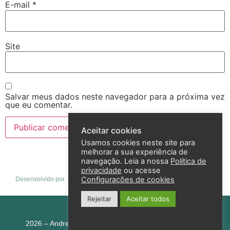
E-mail
*
Site
Salvar meus dados neste navegador para a próxima vez
que eu comentar.
Aceitar cookies
Usamos cookies neste site para
melhorar a sua experiência de
navegação. Leia a nossa
Política de
privacidade
ou acesse
Configurações de cookies
Desenvolvido por
Rejeitar
Aceitar todos
Política de privacidade
2026 – Andreza Goulart – Todos os direitos reservados