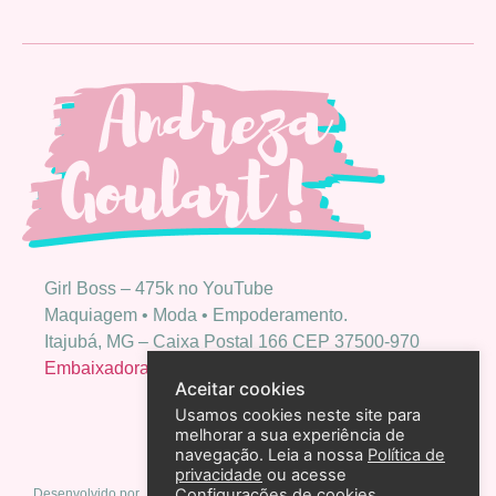
Girl Boss – 475k no YouTube
Maquiagem • Moda • Empoderamento.
Itajubá, MG – Caixa Postal 166 CEP 37500-970
Embaixadora Bio Extratus
Aceitar cookies
Usamos cookies neste site para
melhorar a sua experiência de
navegação. Leia a nossa
Política de
privacidade
ou acesse
Configurações de cookies
Desenvolvido por