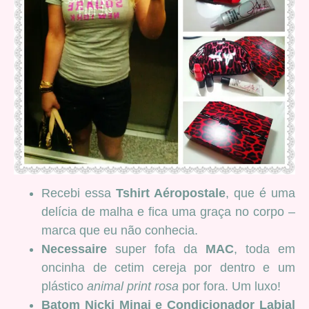
Recebi essa
Tshirt Aéropostale
, que é uma
delícia de malha e fica uma graça no corpo –
marca que eu não conhecia.
Necessaire
super fofa da
MAC
, toda em
oncinha de cetim cereja por dentro e um
plástico
animal print rosa
por fora. Um luxo!
Batom Nicki Minaj e Condicionador Labial