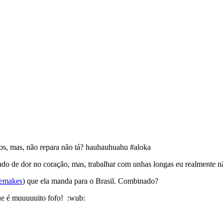
nhos, mas, não repara não tá? hauhauhuahu #aloka
ndo de dor no coração, mas, trabalhar com unhas longas eu realmente n
emakes
) que ela manda para o Brasil. Combinado?
ue é muuuuuito fofo! :wub: