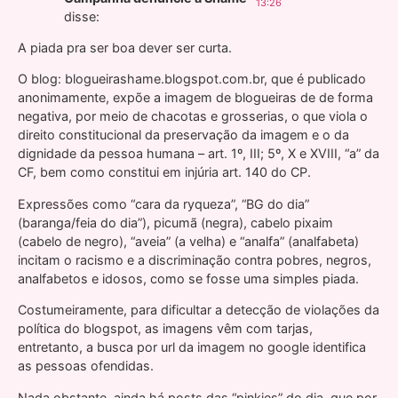
13:26
disse:
A piada pra ser boa dever ser curta.
O blog: blogueirashame.blogspot.com.br, que é publicado
anonimamente, expõe a imagem de blogueiras de de forma
negativa, por meio de chacotas e grosserias, o que viola o
direito constitucional da preservação da imagem e o da
dignidade da pessoa humana – art. 1º, III; 5º, X e XVIII, “a” da
CF, bem como constitui em injúria art. 140 do CP.
Expressões como “cara da ryqueza”, “BG do dia”
(baranga/feia do dia”), picumã (negra), cabelo pixaim
(cabelo de negro), “aveia” (a velha) e “analfa” (analfabeta)
incitam o racismo e a discriminação contra pobres, negros,
analfabetos e idosos, como se fosse uma simples piada.
Costumeiramente, para dificultar a detecção de violações da
política do blogspot, as imagens vêm com tarjas,
entretanto, a busca por url da imagem no google identifica
as pessoas ofendidas.
Nada obstante, ainda há posts das “pinkies” do dia, que por