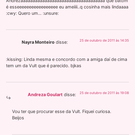
Andrezaaaaaaaaaaaaaaaaaaaaaaaaaaaaaaaaaaa que batom
é esseeeeeeeeeeeeeeeee eu ameiiii..q cosinha mais lindaaaa
:cwy: Quero um… :unsure:
25 de outubro de 2011 às 14:35
Nayra Monteiro
disse:
:kissing: Linda mesma e concordo com a amiga daí de cima
tem um da Vult que é parecido. bjkas
25 de outubro de 2011 às 19:08
Andreza Goulart
disse:
Vou ter que procurar esse da Vult. Fiquei curiosa.
Beijos