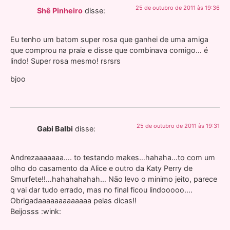
25 de outubro de 2011 às 19:36
Shê Pinheiro
disse:
Eu tenho um batom super rosa que ganhei de uma amiga
que comprou na praia e disse que combinava comigo… é
lindo! Super rosa mesmo! rsrsrs
bjoo
25 de outubro de 2011 às 19:31
Gabi Balbi
disse:
Andrezaaaaaaa…. to testando makes…hahaha…to com um
olho do casamento da Alice e outro da Katy Perry de
Smurfete!!…hahahahahah… Não levo o minimo jeito, parece
q vai dar tudo errado, mas no final ficou lindooooo….
Obrigadaaaaaaaaaaaaa pelas dicas!!
Beijosss :wink: