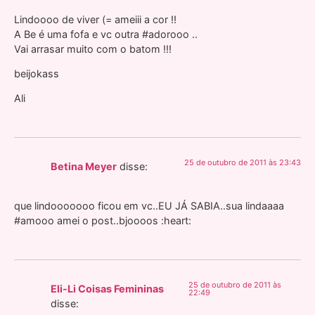
Lindoooo de viver (= ameiii a cor !!
A Be é uma fofa e vc outra #adorooo ..
Vai arrasar muito com o batom !!!
beijokass
Ali
25 de outubro de 2011 às 23:43
Betina Meyer
disse:
que lindooooooo ficou em vc..EU JÁ SABIA..sua lindaaaa
#amooo amei o post..bjoooos :heart:
25 de outubro de 2011 às
Eli-Li Coisas Femininas
22:49
disse: