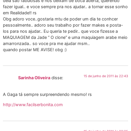
dela sao fabulosas e nos deixam de boca aberta, querendo
fazer igual.. e voce sempre pra nos ajudar.. a tornar esse sonho
em Realidade!! rs
Obg adoro voce..gostaria mtu de poder um dia te conhcer
pessoalmente.. adoro seu trabalho por fazer makes e posta-
los para nos ajudar.. Eu queria te pedir.. que voce fizesse a
MAQUIAGEM da Jade ” O clone” e uma maquiagem arabe meio
amarronzada.. so voce pra me ajudar msm..
quando postar ME AVISE! obg :)
15 de junho de 2011 às 22:43
Sarinha Oliveira
disse:
A Gaga tá sempre surpreendendo mesmo! rs
http://www.facilserbonita.com