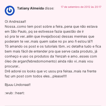
17 de setembro de 2012 às 20:17
Tatiany Almeida
disse:
Oi Andrezaa!!
Nossa..como tem post sobre a feira..pena que não estava
em São Paulo, pq se estivesse fazia questão de ir
só pra te ver..aiiiin que inveja(booa) dessas meninas que
poderam te ver..mais quem sabe no px ano ñ estou lá?!
Tô amando os post e os tutoriais tbm..vc detalha tudo e fica
bem mais fácil de entender pra que serve cada produto, já
conheço e uso os produtos da Yenzah e amo..esses com
óleo de argan(febredomomento) ainda não vi..mais vou
procurar..
Drê adorei os looks que vc usou pra feiraa..mais na frente
faz um post com todos eles…please!!!!
Bjuuu Lindonaa!!
:wub: :heart: