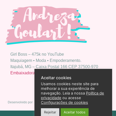
Girl Boss – 475k no YouTube
Maquiagem • Moda • Empoderamento.
Itajubá, MG – Caixa Postal 166 CEP 37500-970
Embaixadora Bio Extratus
Aceitar cookies
Usamos cookies neste site para
melhorar a sua experiência de
navegação. Leia a nossa
Política de
privacidade
ou acesse
Configurações de cookies
Desenvolvido por
Rejeitar
Aceitar todos
Política de privacidade