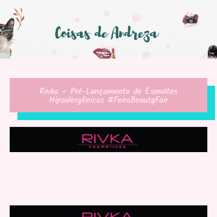
Rivka – Pré-Lançamento de Esmaltes
Hipoalergênicos #FeiraBeautyFair