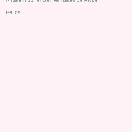
Arrasem por aí com esmaltes da Rivka!
Beijos