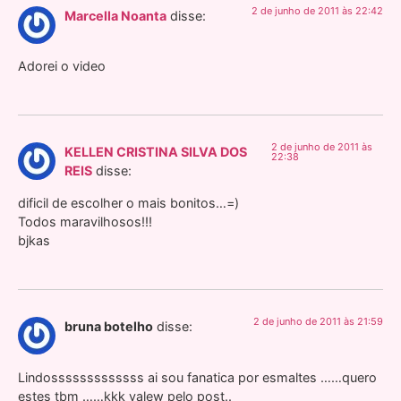
2 de junho de 2011 às 22:42
Marcella Noanta
disse:
Adorei o video
2 de junho de 2011 às
KELLEN CRISTINA SILVA DOS
22:38
REIS
disse:
dificil de escolher o mais bonitos…=)
Todos maravilhosos!!!
bjkas
2 de junho de 2011 às 21:59
bruna botelho
disse:
Lindosssssssssssss ai sou fanatica por esmaltes ……quero
estes tbm ……kkk valew pelo post..