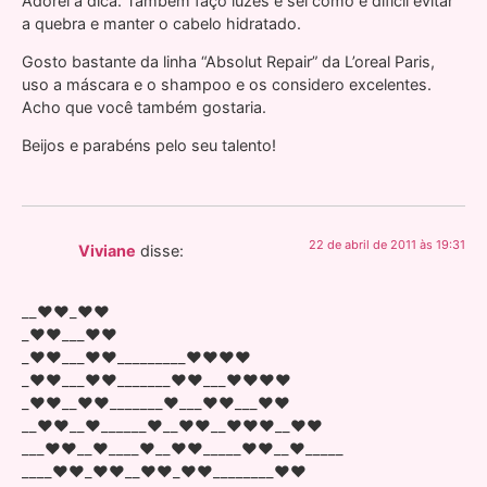
Adorei a dica. Também faço luzes e sei como é difícil evitar
a quebra e manter o cabelo hidratado.
Gosto bastante da linha “Absolut Repair” da L’oreal Paris,
uso a máscara e o shampoo e os considero excelentes.
Acho que você também gostaria.
Beijos e parabéns pelo seu talento!
22 de abril de 2011 às 19:31
Viviane
disse:
__♥♥_♥♥
_♥♥___♥♥
_♥♥___♥♥_________♥♥♥♥
_♥♥___♥♥_______♥♥___♥♥♥♥
_♥♥__♥♥_______♥___♥♥___♥♥
__♥♥__♥______♥__♥♥__♥♥♥__♥♥
___♥♥__♥____♥__♥♥_____♥♥__♥_____
____♥♥_♥♥__♥♥_♥♥________♥♥