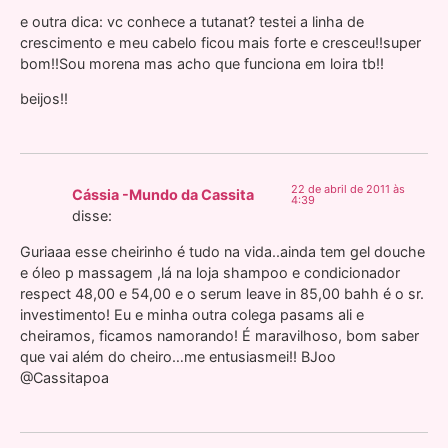
e outra dica: vc conhece a tutanat? testei a linha de
crescimento e meu cabelo ficou mais forte e cresceu!!super
bom!!Sou morena mas acho que funciona em loira tb!!
beijos!!
22 de abril de 2011 às
Cássia -Mundo da Cassita
4:39
disse:
Guriaaa esse cheirinho é tudo na vida..ainda tem gel douche
e óleo p massagem ,lá na loja shampoo e condicionador
respect 48,00 e 54,00 e o serum leave in 85,00 bahh é o sr.
investimento! Eu e minha outra colega pasams ali e
cheiramos, ficamos namorando! É maravilhoso, bom saber
que vai além do cheiro…me entusiasmei!! BJoo
@Cassitapoa