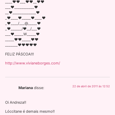
____♥♥___♥♥__♥♥
___♥___________♥
__♥_____________♥
_♥____♥_____♥____♥
_♥____/___@_____♥
_♥______/♥__/___♥
___♥_____W_____♥
_____♥♥_____♥♥
_______♥♥♥♥♥
FELIZ PÁSCOA!!!
http://www.vivianeborges.com/
22 de abril de 2011 às 12:52
Mariana
disse:
Oi Andreza!!
Lóccitane é demais mesmo!!