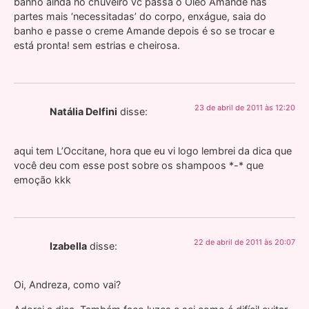
banho ainda no chuveiro vc passa o Óleo Amande nas
partes mais ‘necessitadas’ do corpo, enxágue, saia do
banho e passe o creme Amande depois é so se trocar e
está pronta! sem estrias e cheirosa.
23 de abril de 2011 às 12:20
Natália Delfini
disse:
aqui tem L’Occitane, hora que eu vi logo lembrei da dica que
você deu com esse post sobre os shampoos *-* que
emoção kkk
22 de abril de 2011 às 20:07
Izabella
disse:
Oi, Andreza, como vai?