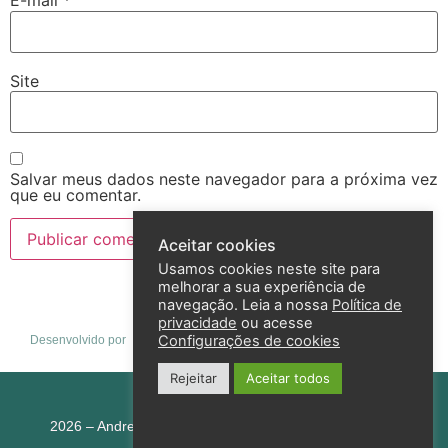
E-mail
*
Site
Salvar meus dados neste navegador para a próxima vez
que eu comentar.
Aceitar cookies
Usamos cookies neste site para
melhorar a sua experiência de
navegação. Leia a nossa
Política de
privacidade
ou acesse
Configurações de cookies
Desenvolvido por
Rejeitar
Aceitar todos
Política de privacidade
2026 – Andreza Goulart – Todos os direitos reservados