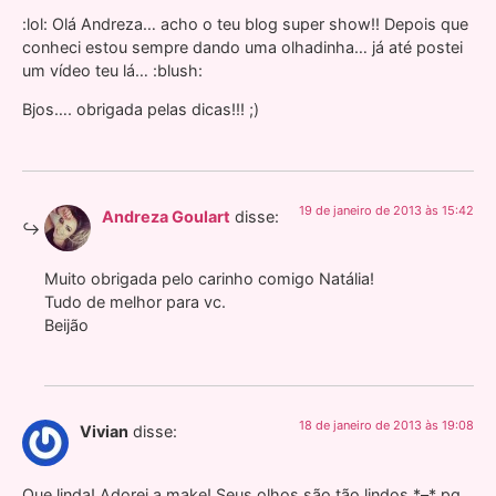
:lol: Olá Andreza… acho o teu blog super show!! Depois que
conheci estou sempre dando uma olhadinha… já até postei
um vídeo teu lá… :blush:
Bjos…. obrigada pelas dicas!!! ;)
19 de janeiro de 2013 às 15:42
Andreza Goulart
disse:
Muito obrigada pelo carinho comigo Natália!
Tudo de melhor para vc.
Beijão
18 de janeiro de 2013 às 19:08
Vivian
disse:
Que linda! Adorei a make! Seus olhos são tão lindos *–* pq