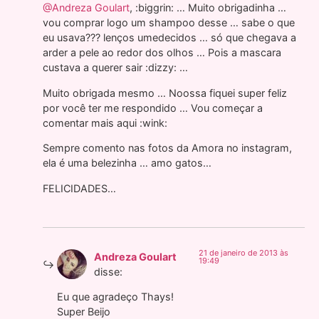
@Andreza Goulart
, :biggrin: … Muito obrigadinha …
vou comprar logo um shampoo desse … sabe o que
eu usava??? lenços umedecidos … só que chegava a
arder a pele ao redor dos olhos … Pois a mascara
custava a querer sair :dizzy: …
Muito obrigada mesmo … Noossa fiquei super feliz
por você ter me respondido … Vou começar a
comentar mais aqui :wink:
Sempre comento nas fotos da Amora no instagram,
ela é uma belezinha … amo gatos…
FELICIDADES…
21 de janeiro de 2013 às
Andreza Goulart
19:49
disse:
Eu que agradeço Thays!
Super Beijo