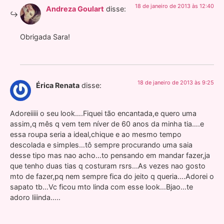
18 de janeiro de 2013 às 12:40
Andreza Goulart
disse:
Obrigada Sara!
18 de janeiro de 2013 às 9:25
Érica Renata
disse:
Adoreiiiii o seu look….Fiquei tão encantada,e quero uma
assim,q mês q vem tem níver de 60 anos da minha tia….e
essa roupa seria a ideal,chique e ao mesmo tempo
descolada e simples…tô sempre procurando uma saia
desse tipo mas nao acho…to pensando em mandar fazer,ja
que tenho duas tias q costuram rsrs…As vezes nao gosto
mto de fazer,pq nem sempre fica do jeito q queria….Adorei o
sapato tb…Vc ficou mto linda com esse look…Bjao…te
adoro liiinda…..