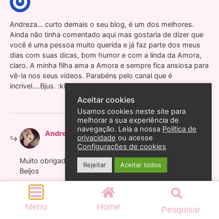
Andreza… curto demais o seu blog, é um dos melhores.
Ainda não tinha comentado aqui mas gostaria de dizer que
você é uma pessoa muito querida e já faz parte dos meus
dias com suas dicas, bom humor e com a linda da Amora,
claro. A minha filha ama a Amora e sempre fica ansiosa para
vê-la nos seus vídeos. Parabéns pelo canal que é
incrivel….Bjus. :kissing: :biggrin:
Aceitar cookies
Usamos cookies neste site para
melhorar a sua experiência de
navegação. Leia a nossa
Política de
18 de janeiro de 2013 às 13:06
Andreza Goulart
disse:
privacidade
ou acesse
Configurações de cookies
Muito obrigada Elaine e um beijão na filhota.
Rejeitar
Aceitar todos
Beijos
Menu
Home
Pesquisar
17 de janeiro de 2013 às 20:22
Arianny
disse: