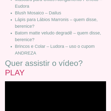
Eudora
Blush Mosaico – Dailus
Lápis para Lábios Marronis – quem disse,
berenice?
Batom matte veludo degradê – quem disse,
berenice?
Brincos e Colar – Ludora – uso o cupom
ANDREZA
Quer assistir o vídeo?
PLAY