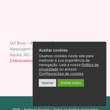
Girl Boss – 475k no YouTube
Maquiagem • Moda • Empoderamento.
Aceitar cookies
Itajubá, MG – Caixa Postal 166 CEP 37500-970
Usamos cookies neste site para
melhorar a sua experiência de
Embaixadora Bio Extratus
navegação. Leia a nossa
Política de
privacidade
ou acesse
Configurações de cookies
Rejeitar
Aceitar todos
Política de privacidade
2026 – Andreza Goulart – Todos os direitos reservados