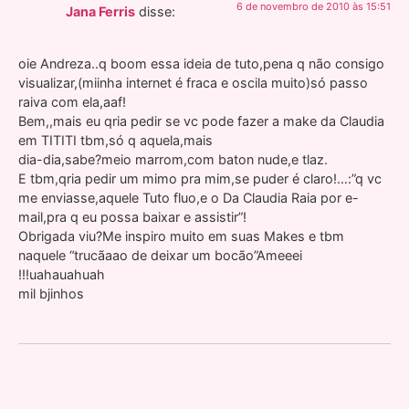
6 de novembro de 2010 às 15:51
Jana Ferris
disse:
oie Andreza..q boom essa ideia de tuto,pena q não consigo
visualizar,(miinha internet é fraca e oscila muito)só passo
raiva com ela,aaf!
Bem,,mais eu qria pedir se vc pode fazer a make da Claudia
em TITITI tbm,só q aquela,mais
dia-dia,sabe?meio marrom,com baton nude,e tlaz.
E tbm,qria pedir um mimo pra mim,se puder é claro!…:”q vc
me enviasse,aquele Tuto fluo,e o Da Claudia Raia por e-
mail,pra q eu possa baixar e assistir”!
Obrigada viu?Me inspiro muito em suas Makes e tbm
naquele “trucãaao de deixar um bocão”Ameeei
!!!uahauahuah
mil bjinhos