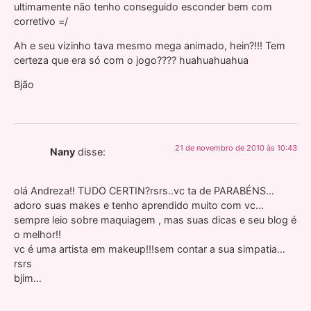
ultimamente não tenho conseguido esconder bem com
corretivo =/
Ah e seu vizinho tava mesmo mega animado, hein?!!! Tem
certeza que era só com o jogo???? huahuahuahua
Bjão
21 de novembro de 2010 às 10:43
Nany
disse:
olá Andreza!! TUDO CERTIN?rsrs..vc ta de PARABÉNS…
adoro suas makes e tenho aprendido muito com vc…
sempre leio sobre maquiagem , mas suas dicas e seu blog é
o melhor!!
vc é uma artista em makeup!!!sem contar a sua simpatia…
rsrs
bjim…