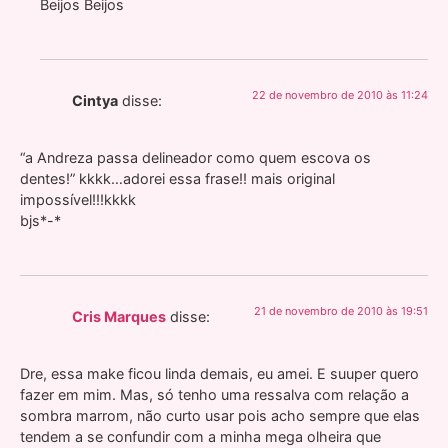
Beijos Beijos
22 de novembro de 2010 às 11:24
Cintya
disse:
“a Andreza passa delineador como quem escova os
dentes!” kkkk…adorei essa frase!! mais original
impossível!!!kkkk
bjs*-*
21 de novembro de 2010 às 19:51
Cris Marques
disse:
Dre, essa make ficou linda demais, eu amei. E suuper quero
fazer em mim. Mas, só tenho uma ressalva com relação a
sombra marrom, não curto usar pois acho sempre que elas
tendem a se confundir com a minha mega olheira que