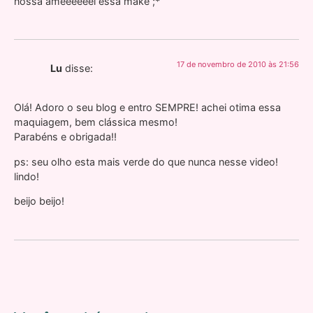
nossa ameeeeeei essa make ;*
17 de novembro de 2010 às 21:56
Lu
disse:
Olá! Adoro o seu blog e entro SEMPRE! achei otima essa
maquiagem, bem clássica mesmo!
Parabéns e obrigada!!
ps: seu olho esta mais verde do que nunca nesse video!
lindo!
beijo beijo!