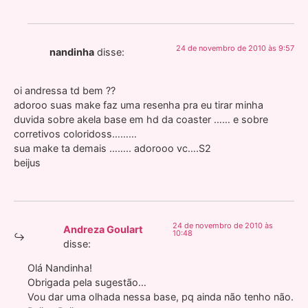
24 de novembro de 2010 às 9:57
nandinha
disse:
oi andressa td bem ??
adoroo suas make faz uma resenha pra eu tirar minha
duvida sobre akela base em hd da coaster …… e sobre
corretivos coloridoss………
sua make ta demais …….. adorooo vc….S2
beijus
24 de novembro de 2010 às
Andreza Goulart
10:48
disse:
Olá Nandinha!
Obrigada pela sugestão…
Vou dar uma olhada nessa base, pq ainda não tenho não.