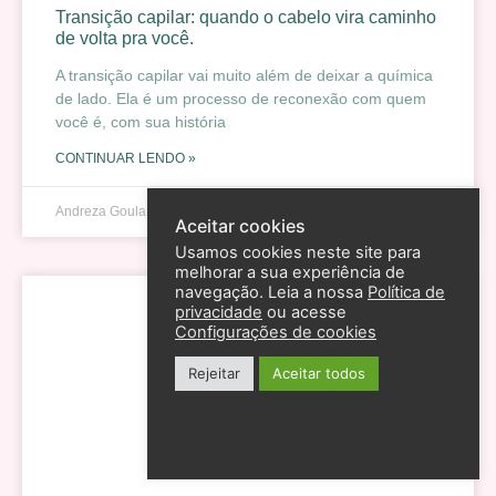
Transição capilar: quando o cabelo vira caminho
de volta pra você.
A transição capilar vai muito além de deixar a química
de lado. Ela é um processo de reconexão com quem
você é, com sua história
CONTINUAR LENDO »
Andreza Goulart
27 de janeiro de 2026
Aceitar cookies
Usamos cookies neste site para
melhorar a sua experiência de
navegação. Leia a nossa
Política de
privacidade
ou acesse
Configurações de cookies
Rejeitar
Aceitar todos