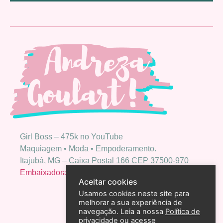
Girl Boss – 475k no YouTube
Maquiagem • Moda • Empoderamento.
Itajubá, MG – Caixa Postal 166 CEP 37500-970
Embaixadora Bio Extratus
Aceitar cookies
Usamos cookies neste site para
melhorar a sua experiência de
navegação. Leia a nossa
Política de
privacidade
ou acesse