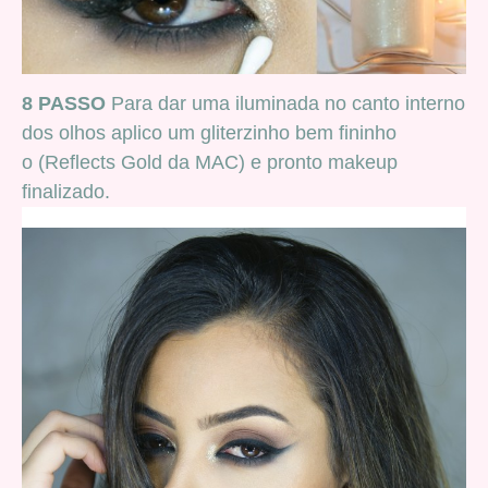
8 PASSO
Para dar uma iluminada no canto interno
dos olhos aplico um gliterzinho bem fininho
o (Reflects Gold da MAC)
e pronto makeup
finalizado.