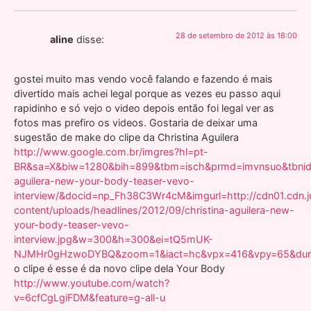
28 de setembro de 2012 às 18:00
aline
disse:
gostei muito mas vendo você falando e fazendo é mais
divertido mais achei legal porque as vezes eu passo aqui
rapidinho e só vejo o video depois então foi legal ver as
fotos mas prefiro os videos. Gostaria de deixar uma
sugestão de make do clipe da Christina Aguilera
http://www.google.com.br/imgres?hl=pt-
BR&sa=X&biw=1280&bih=899&tbm=isch&prmd=imvnsuo&tbnid=W
aguilera-new-your-body-teaser-vevo-
interview/&docid=np_Fh38C3Wr4cM&imgurl=http://cdn01.cdn.j
content/uploads/headlines/2012/09/christina-aguilera-new-
your-body-teaser-vevo-
interview.jpg&w=300&h=300&ei=tQ5mUK-
NJMHr0gHzwoDYBQ&zoom=1&iact=hc&vpx=416&vpy=65&dur=5
o clipe é esse é da novo clipe dela Your Body
http://www.youtube.com/watch?
v=6cfCgLgiFDM&feature=g-all-u