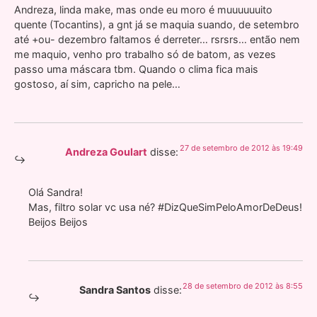
Andreza, linda make, mas onde eu moro é muuuuuuito
quente (Tocantins), a gnt já se maquia suando, de setembro
até +ou- dezembro faltamos é derreter… rsrsrs… então nem
me maquio, venho pro trabalho só de batom, as vezes
passo uma máscara tbm. Quando o clima fica mais
gostoso, aí sim, capricho na pele…
27 de setembro de 2012 às 19:49
Andreza Goulart
disse:
Olá Sandra!
Mas, filtro solar vc usa né? #DizQueSimPeloAmorDeDeus!
Beijos Beijos
28 de setembro de 2012 às 8:55
Sandra Santos
disse: