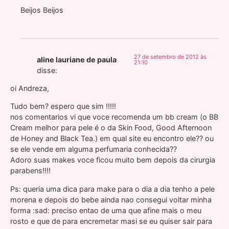
Beijos Beijos
27 de setembro de 2012 às
aline lauriane de paula
21:10
disse:
oi Andreza,
Tudo bem? espero que sim !!!!!
nos comentarios vi que voce recomenda um bb cream (o BB
Cream melhor para pele é o da Skin Food, Good Afternoon
de Honey and Black Tea.) em qual site eu encontro ele?? ou
se ele vende em alguma perfumaria conhecida??
Adoro suas makes voce ficou muito bem depois da cirurgia
parabens!!!!
Ps: queria uma dica para make para o dia a dia tenho a pele
morena e depois do bebe ainda nao consegui voltar minha
forma :sad: preciso entao de uma que afine mais o meu
rosto e que de para encremetar masi se eu quiser sair para