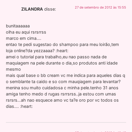
27 de setembro de 2012 às 15:55
ZILANDRA
disse:
bunitaaaaaa
olha eu aqui rsrsrrss
marco em cima….
entao te pedi sugestao do shampoo para meu loirão,tem
loja online?da yezzaaaa? :heart:
amei o tutorial para trabalho,eu nao passo nada de
maquiagem na pele durante o dia,so produtos anti idade
mesmo
mais qual base o bb cream vc me indica para aqueles dias q
o semblante ta caido e so com mauqiagem para levantar?
menina sou muito cuidadosa c minha pele.tenho 31 anos
amiga tenho medo d rugas rsrrsrss..ja estou com umas
rsrsrs…ah nao esquece amo vc ta?e oro por vc todos os
dias…. :heart: