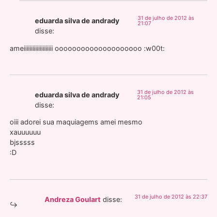
31 de julho de 2012 às
eduarda silva de andrady
21:07
disse:
ameiiiiiiiiiiiiiiiiiiii oooooooooooooooooooo :w00t:
31 de julho de 2012 às
eduarda silva de andrady
21:05
disse:
oiii adorei sua maquiagems amei mesmo
xauuuuuu
bjsssss
:D
31 de julho de 2012 às 22:37
Andreza Goulart
disse: