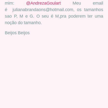
mim:
@AndrezaGoulart
Meu email
é julianabrandaons@hotmail.com, os tamanhos
sao P, M e G. O seu é M,pra poderem ter uma
noção do tamanho.
Beijos Beijos