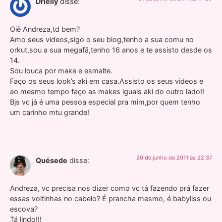
Drielly
disse:
Oiê Andreza,td bem?
Amo seus videos,sigo o seu blog,tenho a sua comu no
orkut,sou a sua megafã,tenho 16 anos e te assisto desde os
14.
Sou louca por make e esmalte.
Faço os seus look’s aki em casa.Assisto os seus videos e
ao mesmo tempo faço as makes iguais aki do outro lado!!
Bjs vc já é uma pessoa especial pra mim,por quem tenho
um carinho mtu grande!
20 de junho de 2011 às 22:37
Quésede
disse:
Andreza, vc precisa nos dizer como vc tá fazendo prá fazer
essas voltinhas no cabelo? É prancha mesmo, é babyliss ou
escova?
Tá lindo!!!