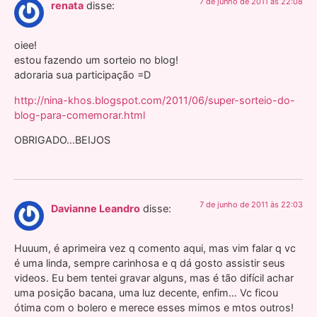
7 de junho de 2011 às 22:08
renata
disse:
oiee!
estou fazendo um sorteio no blog!
adoraria sua participação =D
http://nina-khos.blogspot.com/2011/06/super-sorteio-do-
blog-para-comemorar.html
OBRIGADO…BEIJOS
7 de junho de 2011 às 22:03
Davianne Leandro
disse:
Huuum, é aprimeira vez q comento aqui, mas vim falar q vc
é uma linda, sempre carinhosa e q dá gosto assistir seus
videos. Eu bem tentei gravar alguns, mas é tão difícil achar
uma posição bacana, uma luz decente, enfim… Vc ficou
ótima com o bolero e merece esses mimos e mtos outros!