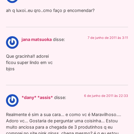
ah q luxoi..eu qro..cmo faço p encomendar?
7 de junho de 2011 às 3:11
jana matsuoka
disse:
Que gracinha!! adorei
ficou super lindo em vc
bjos
6 de junho de 2011 às 22:33
*dany* *assis*
disse:
Realmente é sim a sua cara… e como vc é Maravilhoso….
Adoro vc… Gostaria de perguntar uma coisinha… Estou
muito anciosa para a chegada de 3 produtinhos q eu
comprei no site pink gloss, chega mesmo? é q eu estou