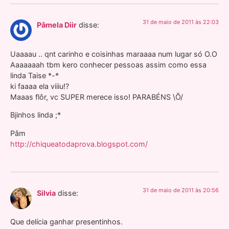
31 de maio de 2011 às 22:03
Pâmela Diir
disse:
Uaaaau .. qnt carinho e coisinhas maraaaa num lugar só O.O
Aaaaaaah tbm kero conhecer pessoas assim como essa
linda Taise *-*
ki faaaa ela viiiu!?
Maaas flôr, vc SUPER merece isso! PARABÉNS \Õ/
Bjinhos linda ;*
Pâm
http://chiqueatodaprova.blogspot.com/
31 de maio de 2011 às 20:56
Silvia
disse:
Que delícia ganhar presentinhos.