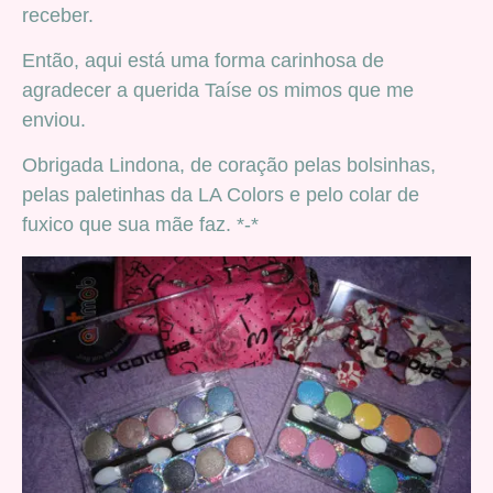
receber.
Então, aqui está uma forma carinhosa de
agradecer a querida Taíse os mimos que me
enviou.
Obrigada Lindona, de coração pelas bolsinhas,
pelas paletinhas da LA Colors e pelo colar de
fuxico que sua mãe faz. *-*