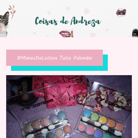
#MimosDaLeitora Taíse Palombo