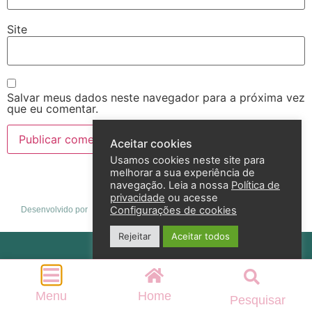
Site
Salvar meus dados neste navegador para a próxima vez
que eu comentar.
Aceitar cookies
Usamos cookies neste site para
melhorar a sua experiência de
navegação. Leia a nossa
Política de
privacidade
ou acesse
Configurações de cookies
Desenvolvido por
Rejeitar
Aceitar todos
Política de privacidade
2026 – Andreza Goulart – Todos os direitos reservados
Menu
Home
Pesquisar