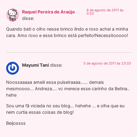
6 de agosto de 2011 às
Raquel Pereira de Araújo
0:20
disse:
Quando bati o olho nesse brinco lindo e roxo achei a minha
cara. Amo roxo e esse brinco está perfeito!Necessitooooo!
5 de agosto de 2011 às 23:33
Mayumi Tani
disse:
Noossaaaaa ameiii essa pulseiraaaa…… demais
mesmoooo… Andreza…. vc merece esse carinho da Betina..
hehe
Sou uma fã viciada no seu blog… hehehe … e olha que eu
nem curtia essas coisas de blog!
Beijossss