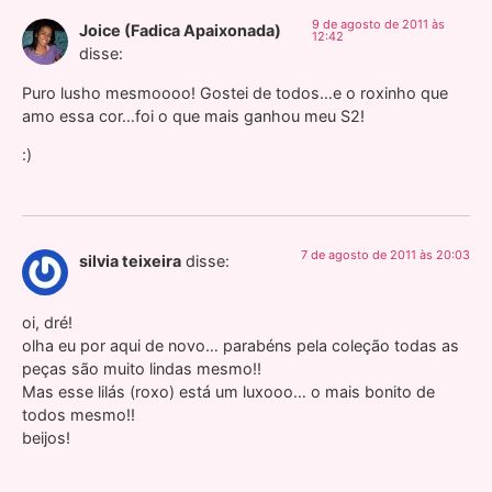
9 de agosto de 2011 às
Joice (Fadica Apaixonada)
12:42
disse:
Puro lusho mesmoooo! Gostei de todos…e o roxinho que
amo essa cor…foi o que mais ganhou meu S2!
:)
7 de agosto de 2011 às 20:03
silvia teixeira
disse:
oi, dré!
olha eu por aqui de novo… parabéns pela coleção todas as
peças são muito lindas mesmo!!
Mas esse lilás (roxo) está um luxooo… o mais bonito de
todos mesmo!!
beijos!