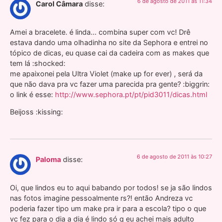
6 de agosto de 2011 às 11:34
Carol Câmara
disse:
Amei a bracelete. é linda… combina super com vc! Drê
estava dando uma olhadinha no site da Sephora e entrei no
tópico de dicas, eu quase cai da cadeira com as makes que
tem lá :shocked:
me apaixonei pela Ultra Violet (make up for ever) , será da
que não dava pra vc fazer uma parecida pra gente? :biggrin:
o link é esse:
http://www.sephora.pt/pt/pid3011/dicas.html
Beijoss :kissing:
6 de agosto de 2011 às 10:27
Paloma
disse:
Oi, que lindos eu to aqui babando por todos! se ja são lindos
nas fotos imagine pessoalmente rs?! então Andreza vc
poderia fazer tipo um make pra ir para a escola? tipo o que
vc fez para o dia a dia é lindo só q eu achei mais adulto