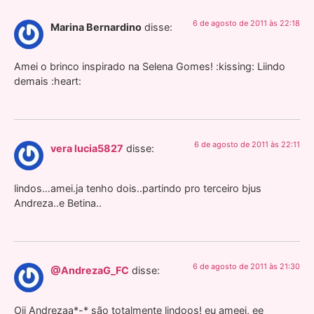
6 de agosto de 2011 às 22:18
Marina Bernardino
disse:
Amei o brinco inspirado na Selena Gomes! :kissing: Liindo
demais :heart:
6 de agosto de 2011 às 22:11
vera lucia5827
disse:
lindos…amei.ja tenho dois..partindo pro terceiro bjus
Andreza..e Betina..
6 de agosto de 2011 às 21:30
@AndrezaG_FC
disse:
Oii Andrezaa*-* são totalmente lindoos! eu ameei, ee