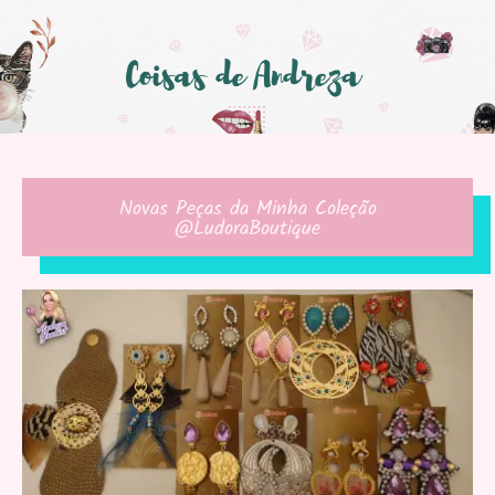
Novas Peças da Minha Coleção
@LudoraBoutique