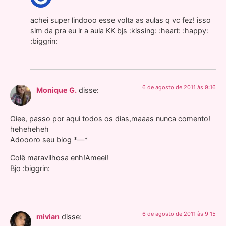
achei super lindooo esse volta as aulas q vc fez! isso
sim da pra eu ir a aula KK bjs :kissing: :heart: :happy:
:biggrin:
6 de agosto de 2011 às 9:16
Monique G.
disse:
Oiee, passo por aqui todos os dias,maaas nunca comento!
heheheheh
Adoooro seu blog *—*
Colê maravilhosa enh!Ameei!
Bjo :biggrin:
6 de agosto de 2011 às 9:15
mivian
disse: