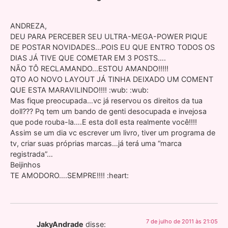
ANDREZA,
DEU PARA PERCEBER SEU ULTRA-MEGA-POWER PIQUE
DE POSTAR NOVIDADES…POIS EU QUE ENTRO TODOS OS
DIAS JÁ TIVE QUE COMETAR EM 3 POSTS….
NÃO TÔ RECLAMANDO…ESTOU AMANDO!!!!!
QTO AO NOVO LAYOUT JÁ TINHA DEIXADO UM COMENT
QUE ESTA MARAVILINDO!!!! :wub: :wub:
Mas fique preocupada…vc já reservou os direitos da tua
doll??? Pq tem um bando de genti desocupada e invejosa
que pode rouba-la….E esta doll esta realmente você!!!!
Assim se um dia vc escrever um livro, tiver um programa de
tv, criar suas próprias marcas…já terá uma “marca
registrada”…
Beijinhos
TE AMODORO….SEMPRE!!!! :heart:
7 de julho de 2011 às 21:05
JakyAndrade
disse: