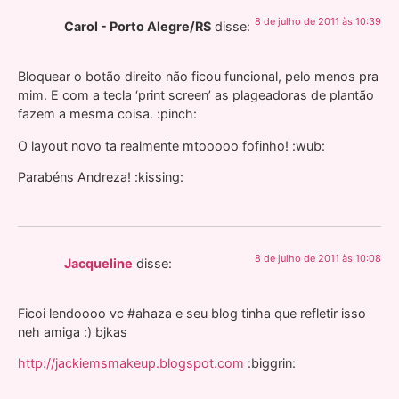
8 de julho de 2011 às 10:39
Carol - Porto Alegre/RS
disse:
Bloquear o botão direito não ficou funcional, pelo menos pra
mim. E com a tecla ‘print screen’ as plageadoras de plantão
fazem a mesma coisa. :pinch:
O layout novo ta realmente mtooooo fofinho! :wub:
Parabéns Andreza! :kissing:
8 de julho de 2011 às 10:08
Jacqueline
disse:
Ficoi lendoooo vc #ahaza e seu blog tinha que refletir isso
neh amiga :) bjkas
http://jackiemsmakeup.blogspot.com
:biggrin: