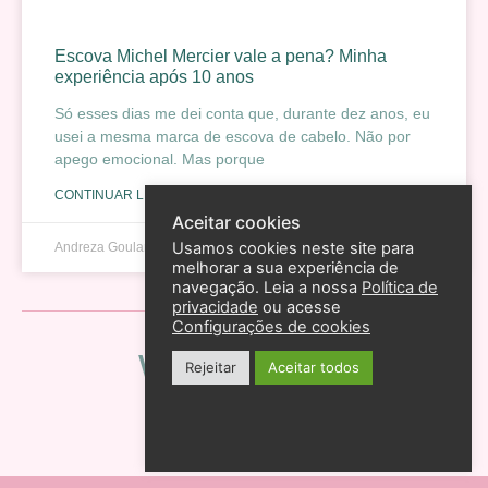
Escova Michel Mercier vale a pena? Minha
experiência após 10 anos
Só esses dias me dei conta que, durante dez anos, eu
usei a mesma marca de escova de cabelo. Não por
apego emocional. Mas porque
CONTINUAR LENDO »
Aceitar cookies
Usamos cookies neste site para
Andreza Goulart
17 de dezembro de 2025
melhorar a sua experiência de
navegação. Leia a nossa
Política de
privacidade
ou acesse
Configurações de cookies
Web Stories
Rejeitar
Aceitar todos