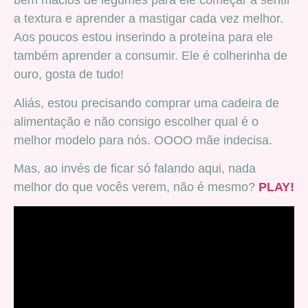
bem macios de legumes para ele começar a sentir
a textura e aprender a mastigar cada vez melhor.
Aos poucos estou inserindo a proteína para ele
também aprender a consumir. Ele é colherinha de
ouro, gosta de tudo!
Aliás, estou precisando comprar uma cadeira de
alimentação e não consigo escolher qual é o
melhor modelo para nós. OOOO mãe indecisa.
Mas, ao invés de ficar só falando aqui, nada
melhor do que vocês verem, não é mesmo?
PLAY!