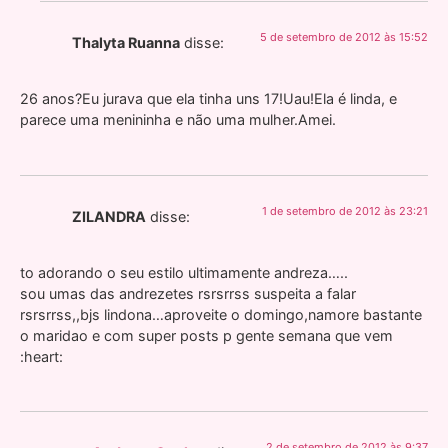
5 de setembro de 2012 às 15:52
Thalyta Ruanna
disse:
26 anos?Eu jurava que ela tinha uns 17!Uau!Ela é linda, e
parece uma menininha e não uma mulher.Amei.
1 de setembro de 2012 às 23:21
ZILANDRA
disse:
to adorando o seu estilo ultimamente andreza…..
sou umas das andrezetes rsrsrrss suspeita a falar
rsrsrrss,,bjs lindona…aproveite o domingo,namore bastante
o maridao e com super posts p gente semana que vem
:heart:
2 de setembro de 2012 às 9:37