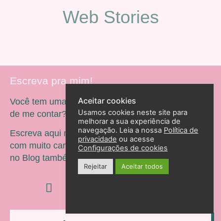
Web Stories
Escreva pra mim!
Aceitar cookies
Você tem uma história ou depoimento que gostaria
Usamos cookies neste site para
de me contar?
melhorar a sua experiência de
navegação. Leia a nossa
Política de
Escreva aqui nesse formulário, vou ler e responder
privacidade
ou acesse
com muito carinho, quem sabe ela apareça aqui
Configurações de cookies
no Blog também?
Rejeitar
Aceitar todos