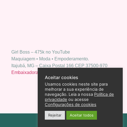
Girl Boss – 475k no YouTube
Maquiagem • Moda • Empoderamento.
Itajubá, MG – Caixa Postal 166 CEP 37500-970
Embaixadora Bio Extratus
Aceitar cookies
Usamos cookies neste site para
melhorar a sua experiência de
navegação. Leia a nossa
Política de
privacidade
ou acesse
Configurações de cookies
Rejeitar
Aceitar todos
Política de privacidade