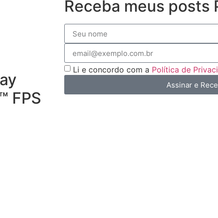
Receba meus posts P
Li e concordo com a
Política de Priva
ay
Assinar e Rec
™ FPS