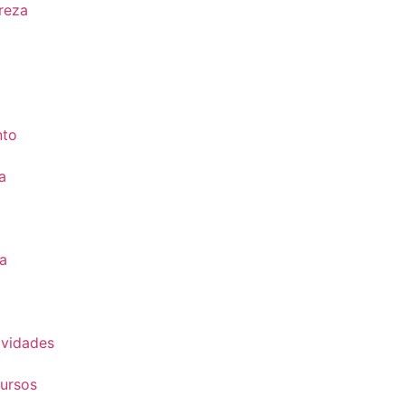
reza
nto
a
a
vidades
ursos