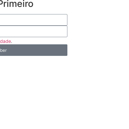
rimeiro
cidade
.
eber