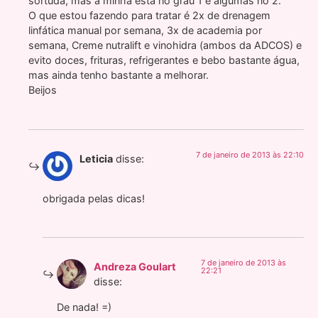
sortuda, mas a minha está no grau 1 e algumas no 2.
O que estou fazendo para tratar é 2x de drenagem
linfática manual por semana, 3x de academia por
semana, Creme nutralift e vinohidra (ambos da ADCOS) e
evito doces, frituras, refrigerantes e bebo bastante água,
mas ainda tenho bastante a melhorar.
Beijos
7 de janeiro de 2013 às 22:10
Leticia
disse:
obrigada pelas dicas!
7 de janeiro de 2013 às
Andreza Goulart
22:21
disse:
De nada! =)