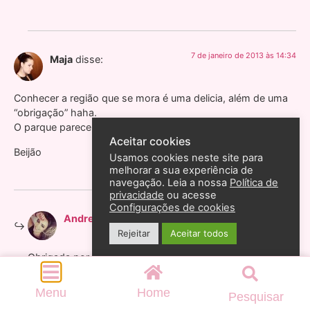
7 de janeiro de 2013 às 14:34
Maja
disse:
Conhecer a região que se mora é uma delicia, além de uma
“obrigação” haha.
O parque parece lindo e o look combinou bem hehe.
Aceitar cookies
Beijão
Usamos cookies neste site para
melhorar a sua experiência de
navegação. Leia a nossa
Política de
privacidade
ou acesse
Configurações de cookies
7 de janeiro de 2013 às 18:08
Andreza Goulart
disse:
Rejeitar
Aceitar todos
Obrigada por comentar Maja!
Beijão
Menu
Home
Pesquisar