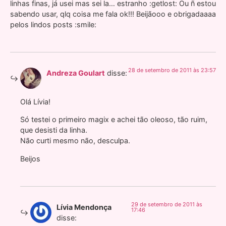
linhas finas, já usei mas sei la… estranho :getlost: Ou ñ estou
sabendo usar, qlq coisa me fala ok!!! Beijãooo e obrigadaaaa
pelos lindos posts :smile:
28 de setembro de 2011 às 23:57
Andreza Goulart
disse:
Olá Lívia!
Só testei o primeiro magix e achei tão oleoso, tão ruim,
que desisti da linha.
Não curti mesmo não, desculpa.
Beijos
29 de setembro de 2011 às
Lívia Mendonça
17:46
disse: