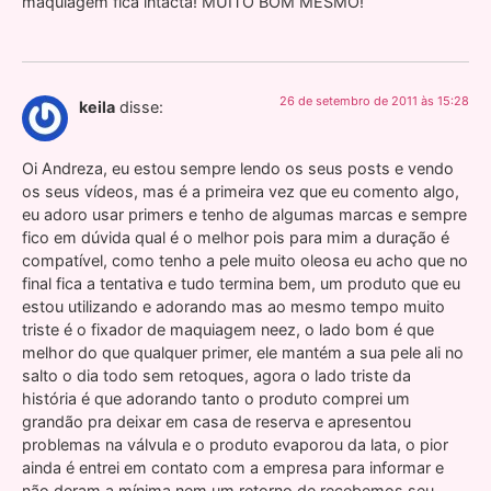
maquiagem fica intacta! MUITO BOM MESMO!
26 de setembro de 2011 às 15:28
keila
disse:
Oi Andreza, eu estou sempre lendo os seus posts e vendo
os seus vídeos, mas é a primeira vez que eu comento algo,
eu adoro usar primers e tenho de algumas marcas e sempre
fico em dúvida qual é o melhor pois para mim a duração é
compatível, como tenho a pele muito oleosa eu acho que no
final fica a tentativa e tudo termina bem, um produto que eu
estou utilizando e adorando mas ao mesmo tempo muito
triste é o fixador de maquiagem neez, o lado bom é que
melhor do que qualquer primer, ele mantém a sua pele ali no
salto o dia todo sem retoques, agora o lado triste da
história é que adorando tanto o produto comprei um
grandão pra deixar em casa de reserva e apresentou
problemas na válvula e o produto evaporou da lata, o pior
ainda é entrei em contato com a empresa para informar e
não deram a mínima nem um retorno de recebemos seu