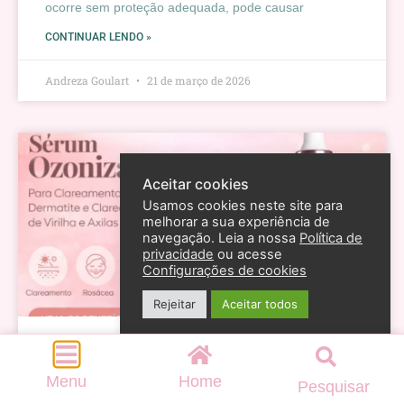
ocorre sem proteção adequada, pode causar
CONTINUAR LENDO »
Andreza Goulart
21 de março de 2026
Aceitar cookies
Usamos cookies neste site para
melhorar a sua experiência de
navegação. Leia a nossa
Política de
privacidade
ou acesse
Configurações de cookies
Rejeitar
Aceitar todos
Ozônio na pele: o ativo poderoso que está
revolucionando o clareamento e o cuidado com
rosácea e dermatite
Menu
Home
Pesquisar