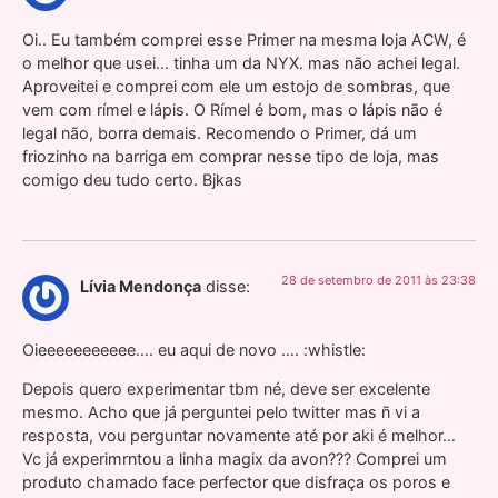
Oi.. Eu também comprei esse Primer na mesma loja ACW, é
o melhor que usei… tinha um da NYX. mas não achei legal.
Aproveitei e comprei com ele um estojo de sombras, que
vem com rímel e lápis. O Rímel é bom, mas o lápis não é
legal não, borra demais. Recomendo o Primer, dá um
friozinho na barriga em comprar nesse tipo de loja, mas
comigo deu tudo certo. Bjkas
28 de setembro de 2011 às 23:38
Lívia Mendonça
disse:
Oieeeeeeeeeee…. eu aqui de novo …. :whistle:
Depois quero experimentar tbm né, deve ser excelente
mesmo. Acho que já perguntei pelo twitter mas ñ vi a
resposta, vou perguntar novamente até por aki é melhor…
Vc já experimrntou a linha magix da avon??? Comprei um
produto chamado face perfector que disfraça os poros e