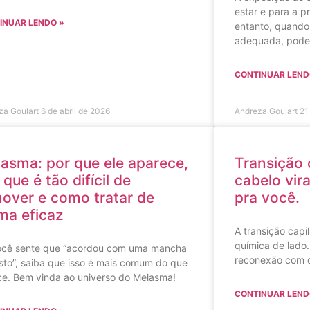
estar e para a p
INUAR LENDO »
entanto, quando
adequada, pode
CONTINUAR LEND
za Goulart
6 de abril de 2026
Andreza Goulart
21
asma: por que ele aparece,
Transição 
 que é tão difícil de
cabelo vir
over e como tratar de
pra você.
ma eficaz
A transição capi
química de lado.
ocê sente que “acordou com uma mancha
reconexão com q
sto”, saiba que isso é mais comum do que
ce. Bem vinda ao universo do Melasma!
CONTINUAR LEND