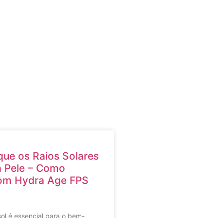
ue os Raios Solares
 Pele – Como
com Hydra Age FPS
ol é essencial para o bem-