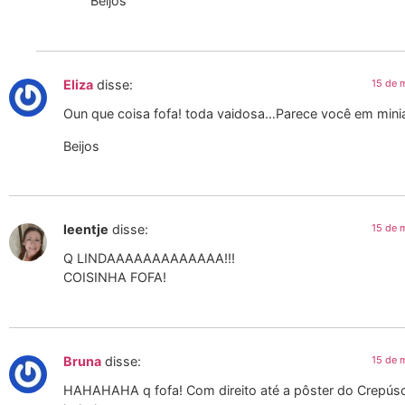
Beijos
Eliza
disse:
15 de 
Oun que coisa fofa! toda vaidosa…Parece você em miniat
Beijos
leentje
disse:
15 de 
Q LINDAAAAAAAAAAAAA!!!
COISINHA FOFA!
Bruna
disse:
15 de 
HAHAHAHA q fofa! Com direito até a pôster do Crepúscul