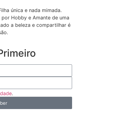
Filha única e nada mimada.
ra por Hobby e Amante de uma
igado a beleza e compartilhar é
são.
rimeiro
cidade
.
eber