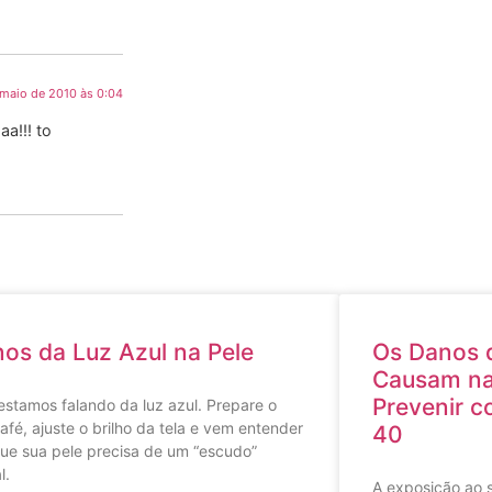
 maio de 2010 às 0:04
a!!! to
os da Luz Azul na Pele
Os Danos q
Causam na
Prevenir 
estamos falando da luz azul. Prepare o
afé, ajuste o brilho da tela e vem entender
40
ue sua pele precisa de um “escudo”
l.
A exposição ao s