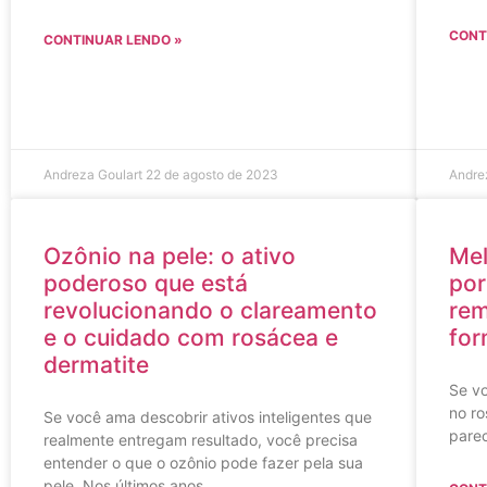
CONT
CONTINUAR LENDO »
Andreza Goulart
22 de agosto de 2023
Andre
Ozônio na pele: o ativo
Mel
poderoso que está
por
revolucionando o clareamento
rem
e o cuidado com rosácea e
for
dermatite
Se v
no ro
Se você ama descobrir ativos inteligentes que
pare
realmente entregam resultado, você precisa
entender o que o ozônio pode fazer pela sua
pele. Nos últimos anos,