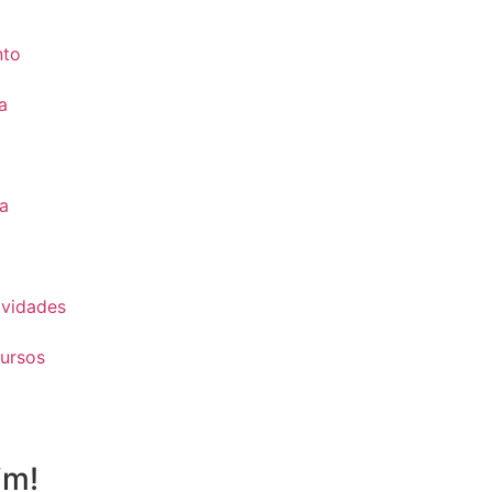
nto
a
a
vidades
ursos
im!