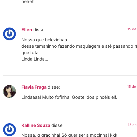
heheh
Ellen
disse:
15 de
Nossa que belezinhaa
desse tamaninho fazendo maquiagem e até passando rí
que fofa
Linda Linda…
Flavia Fraga
disse:
15 de
Lindaaaa! Muito fofinha. Gostei dos pincéis elf.
Kalline Souza
disse:
15 de
Nossa, q gracinha! Só quer ser a mocinha! kkk!